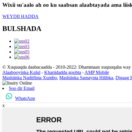
Wixii su'aalo ah oo ku saabsan alaabtayada ama lii
WEYDII HADDA
BULSHADA
© Xuquuqda daabacaadda - 2010-2022: Dhammaan xuquuqaha way xi
Alaabooyinka Kulul
-
Khariidadda goobta
-
AMP Mobile
Mashiinka Nadiifinta Xumbo
,
Mashiinka Samaynta Hilibka
,
Digaag 
Soo dir Email
WhatsApp
x