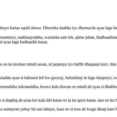
 habayn kartaa squid ubaxa. Dhererka daabka iyo dhumucda ayaa lagu h
rsameeyo, makhaayadaha, waxtarka sare leh, qiime jaban, Badbaadinta 
al ayaa lagu badbaadin karaa.
 ka kooban mindi saxan, ul jarjaraya iyo baffle dhaqaaqi karo. Inta b
laabta ayaa si habsami leh loo gooyay, fududahay in lagu shaqeeyo, o
uruudaha isticmaalaha, kooxo kala duwan oo mindi ah ayaa si dhakhso
si degdeg ah ayaa loo kala diri karaa oo la isu geyn karaa, taas oo k
samaysan yahay bir aan lahayn, kaas oo si toos ah loogu dhaqi karo 