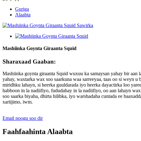
Guriga
Alaabta
Mashiinka Goynta Giraanta Squid
Sharaxaad Gaaban:
Mashiinka goynta giraanta Squid wuxuu ka samaysan yahay bir aan 
yahay, waxtarka wax soo saarkuna waa sarreeyaa, taas oo si weyn u
miridhku lahayn, si heerka guuldarada iyo heerka dayactirka loo ya
habboon in la nadiifiyo, fududahay in la nadiifiyo, oo aan lahayn
soo saarka biyaha, dhirta hilibka, iyo warshadaha cuntada ee baaxadda
xariijimo, iwm.
Email noogu soo dir
Faahfaahinta Alaabta