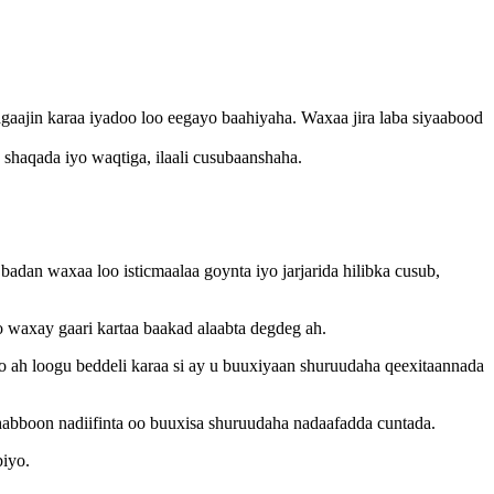
agaajin karaa iyadoo loo eegayo baahiyaha. Waxaa jira laba siyaabood
shaqada iyo waqtiga, ilaali cusubaanshaha.
adan waxaa loo isticmaalaa goynta iyo jarjarida hilibka cusub,
o waxay gaari kartaa baakad alaabta degdeg ah.
 ah loogu beddeli karaa si ay u buuxiyaan shuruudaha qeexitaannada
u habboon nadiifinta oo buuxisa shuruudaha nadaafadda cuntada.
biyo.