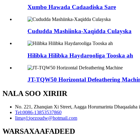
Xumbo Hawada Cadaadiska Sare
Cududda Mashiinka-Xaqidda Culayska
Hilibka Hilibka Haydarooliga Tooska ah
JT-TQW50 Horizontal Defeathering Machi
NALA SOO XIRIIR
No. 221, Zhanqian Xi Street, Aagga Horumarinta Dhaqaalaha 
Tel:
0086-13853537860
Iimayl:
joezoudw@hotmail.com
WARSAXAAFADEED