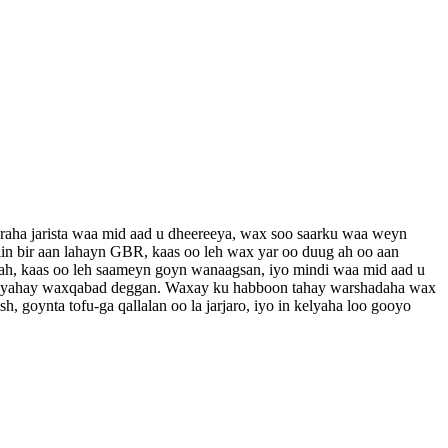
raha jarista waa mid aad u dheereeya, wax soo saarku waa weyn
in bir aan lahayn GBR, kaas oo leh wax yar oo duug ah oo aan
 ah, kaas oo leh saameyn goyn wanaagsan, iyo mindi waa mid aad u
a leeyahay waxqabad deggan. Waxay ku habboon tahay warshadaha wax
, goynta tofu-ga qallalan oo la jarjaro, iyo in kelyaha loo gooyo