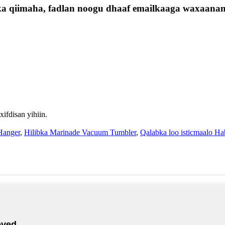
ska qiimaha, fadlan noogu dhaaf emailkaaga waxaanan
fdisan yihiin.
Hanger
,
Hilibka Marinade Vacuum Tumbler
,
Qalabka loo isticmaalo H