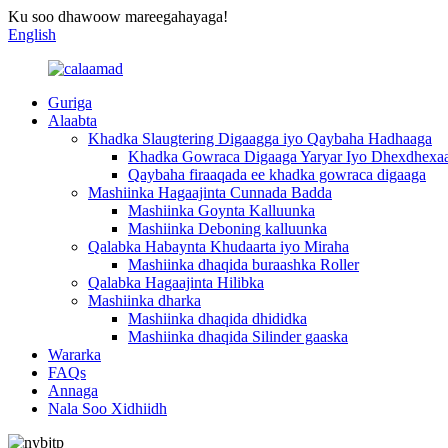
Ku soo dhawoow mareegahayaga!
English
Guriga
Alaabta
Khadka Slaugtering Digaagga iyo Qaybaha Hadhaaga
Khadka Gowraca Digaaga Yaryar Iyo Dhexdhexa
Qaybaha firaaqada ee khadka gowraca digaaga
Mashiinka Hagaajinta Cunnada Badda
Mashiinka Goynta Kalluunka
Mashiinka Deboning kalluunka
Qalabka Habaynta Khudaarta iyo Miraha
Mashiinka dhaqida buraashka Roller
Qalabka Hagaajinta Hilibka
Mashiinka dharka
Mashiinka dhaqida dhididka
Mashiinka dhaqida Silinder gaaska
Wararka
FAQs
Annaga
Nala Soo Xidhiidh