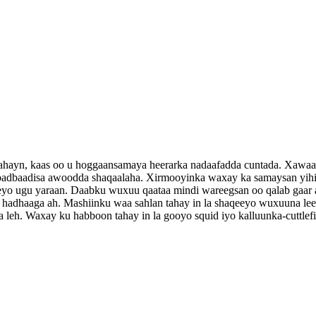
lahayn, kaas oo u hoggaansamaya heerarka nadaafadda cuntada. Xawaa
 badbaadisa awoodda shaqaalaha. Xirmooyinka waxay ka samaysan yihi
reeyo ugu yaraan. Daabku wuxuu qaataa mindi wareegsan oo qalab gaar
 wax hadhaaga ah. Mashiinku waa sahlan tahay in la shaqeeyo wuxuun
 leh. Waxay ku habboon tahay in la gooyo squid iyo kalluunka-cuttlefish