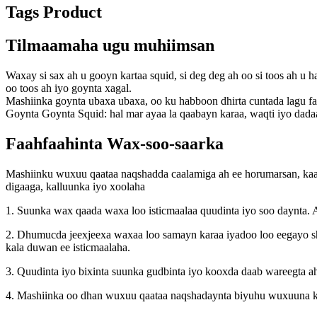
Tags Product
Tilmaamaha ugu muhiimsan
Waxay si sax ah u gooyn kartaa squid, si deg deg ah oo si toos ah u
oo toos ah iyo goynta xagal.
Mashiinka goynta ubaxa ubaxa, oo ku habboon dhirta cuntada lagu fa
Goynta Goynta Squid: hal mar ayaa la qaabayn karaa, waqti iyo dada
Faahfaahinta Wax-soo-saarka
Mashiinku wuxuu qaataa naqshadda caalamiga ah ee horumarsan, kaas oo
digaaga, kalluunka iyo xoolaha
1. Suunka wax qaada waxa loo isticmaalaa quudinta iyo soo daynta. A
2. Dhumucda jeexjeexa waxaa loo samayn karaa iyadoo loo eegayo sh
kala duwan ee isticmaalaha.
3. Quudinta iyo bixinta suunka gudbinta iyo kooxda daab wareegta ah 
4. Mashiinka oo dhan wuxuu qaataa naqshadaynta biyuhu wuxuuna ka 